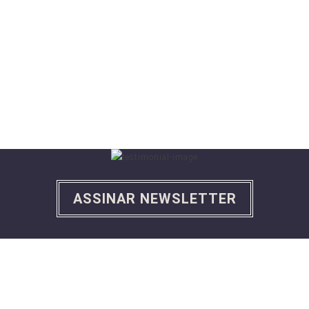
140,85
2373
ÁREA(KM²)
HABITANTES
16,8
7440
HAB/KM²
CÓDIGO POSTAL
ASSINAR NEWSLETTER
QUEIMAS E QUEIMADAS
Se pretende criar queimas de amontoados através do seu telemóvel instale a nova app
queima segura.
ICNF - Instituto da Conservação da Natureza e das Florestas.